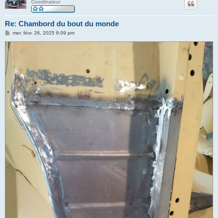
Coordinateur
Re: Chambord du bout du monde
M
mer. févr. 26, 2025 8:09 pm
e
s
s
a
g
e