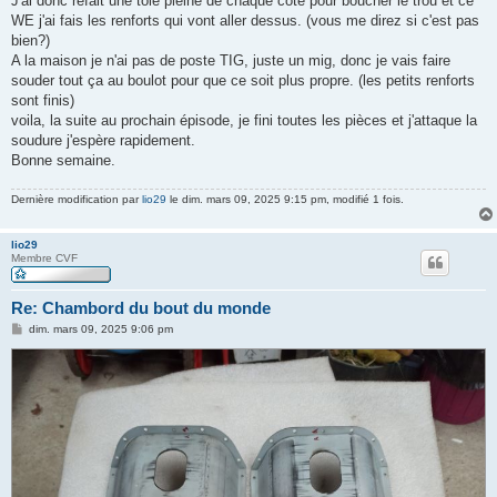
J'ai donc refait une tôle pleine de chaque coté pour boucher le trou et ce
WE j'ai fais les renforts qui vont aller dessus. (vous me direz si c'est pas
bien?)
A la maison je n'ai pas de poste TIG, juste un mig, donc je vais faire
souder tout ça au boulot pour que ce soit plus propre. (les petits renforts
sont finis)
voila, la suite au prochain épisode, je fini toutes les pièces et j'attaque la
soudure j'espère rapidement.
Bonne semaine.
Dernière modification par
lio29
le dim. mars 09, 2025 9:15 pm, modifié 1 fois.
lio29
Membre CVF
Re: Chambord du bout du monde
M
dim. mars 09, 2025 9:06 pm
e
s
s
a
g
e