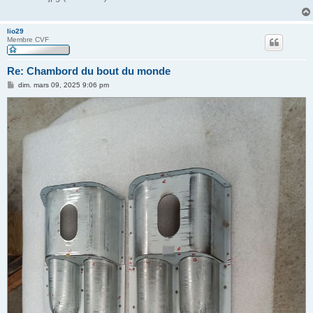
lio29
Membre CVF
Re: Chambord du bout du monde
M
dim. mars 09, 2025 9:06 pm
e
s
s
a
g
e