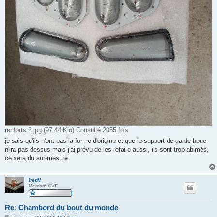
renforts 2.jpg (97.44 Kio) Consulté 2055 fois
je sais qu'ils n'ont pas la forme d'origine et que le support de garde boue
n'ira pas dessus mais j'ai prévu de les refaire aussi, ils sont trop abimés,
ce sera du sur-mesure.
fredV
Membre CVF
Re: Chambord du bout du monde
M