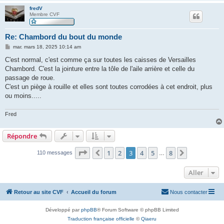
fredV
Membre CVF
Re: Chambord du bout du monde
M
mar. mars 18, 2025 10:14 am
e
s
C'est normal, c'est comme ça sur toutes les caisses de Versailles
s
Chambord. C'est la jointure entre la tôle de l'aile arrière et celle du
a
g
passage de roue.
e
C'est un piège à rouille et elles sont toutes corrodées à cet endroit, plus
ou moins.....
Fred
Répondre
Page
3
sur
8
1
2
3
4
5
8
Précédent
Suivant
110 messages
…
Aller
Retour au site CVF
Accueil du forum
Nous contacter
Développé par
phpBB
® Forum Software © phpBB Limited
Traduction française officielle
©
Qiaeru