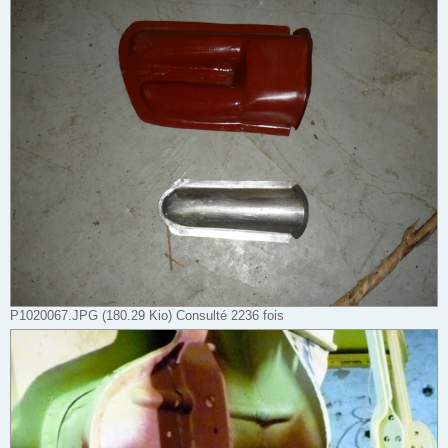
P1020067.JPG (180.29 Kio) Consulté 2236 fois