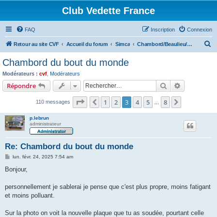
Club Vedette France
FAQ
Inscription
Connexion
R
Retour au site CVF
Accueil du forum
Simca
Chambord/Beaulieu/Présidence/Marly
e
Chambord du bout du monde
c
Modérateurs :
cvf
,
Modérateurs
h
Rechercher
Recherche 
Répondre
e
Page
3
sur
8
1
2
3
4
5
8
Précédent
Suivant
110 messages
r
…
c
p.lebrun
administrateur
h
e
Re: Chambord du bout du monde
r
M
lun. févr. 24, 2025 7:54 am
e
s
Bonjour,
s
a
g
personnellement je sablerai je pense que c'est plus propre, moins fatigant
e
et moins polluant.
Sur la photo on voit la nouvelle plaque que tu as soudée, pourtant celle