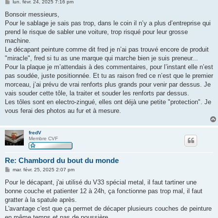
M
lun. févr. 24, 2025 7:16 pm
e
s
Bonsoir messieurs,
s
Pour le sablage je sais pas trop, dans le coin il n’y a plus d’entreprise qui
a
g
prend le risque de sabler une voiture, trop risqué pour leur grosse
e
machine.
Le décapant peinture comme dit fred je n’ai pas trouvé encore de produit
"miracle", fred si tu as une marque qui marche bien je suis preneur...
Pour la plaque je m’attendais à des commentaires, pour l’instant elle n’est
pas soudée, juste positionnée. Et tu as raison fred ce n’est que le premier
morceau, j’ai prévu de vrai renforts plus grands pour venir par dessus. Je
vais souder cette tôle, la traiter et souder les renforts par dessus.
Les tôles sont en electro-zingué, elles ont déjà une petite "protection". Je
vous ferai des photos au fur et à mesure.
fredV
Membre CVF
Re: Chambord du bout du monde
M
mar. févr. 25, 2025 2:07 pm
e
s
Pour le décapant, j'ai utilisé du V33 spécial metal, il faut tartiner une
s
bonne couche et patienter 12 à 24h, ça fonctionne pas trop mal, il faut
a
g
gratter à la spatule après.
e
L'avantage c'est que ça permet de décaper plusieurs couches de peinture
en même temps et pas de poussière.