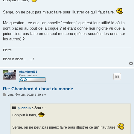
s
a
g
Serge, on ne peut pas mieux faire pour illustrer ce qu'il faut faire.
e
Ma question : ce que l'on appelle "renforts" quel est leur utilité là où ils
sont placés au bout de la coque ? et étant donné leur rigidité vu que la
pièce n'est pas faite en un seul morceau (pièces soudées les unes sur
les autres) ?
Pierre
Black is black ......... !
chambord58
Coordinateur
Re: Chambord du bout du monde
M
ven. févr. 28, 2025 6:49 pm
e
s
s
p.lebrun
a écrit :
↑
a
g
Bonjour à tous,
e
Serge, on ne peut pas mieux faire pour illustrer ce qu'il faut faire.