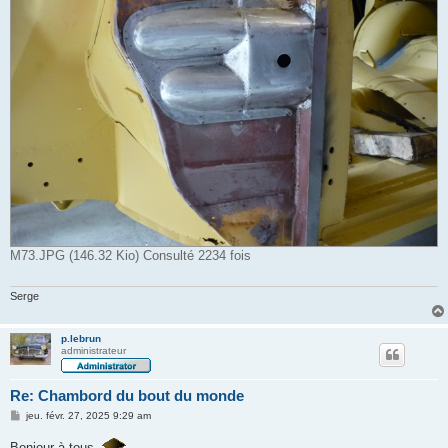
M73.JPG (146.32 Kio) Consulté 2234 fois
Serge
p.lebrun
administrateur
Re: Chambord du bout du monde
M
jeu. févr. 27, 2025 9:29 am
e
s
Bonjour à tous,