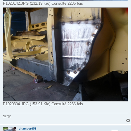
P1020142.JPG (132.19 Kio) Consulté 2236 fois
P1020304.JPG (153.91 Kio) Consulté 2236 fois
Serge
chambord58