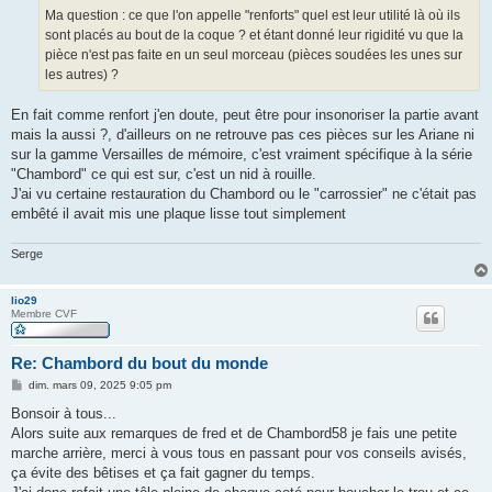
Ma question : ce que l'on appelle "renforts" quel est leur utilité là où ils
sont placés au bout de la coque ? et étant donné leur rigidité vu que la
pièce n'est pas faite en un seul morceau (pièces soudées les unes sur
les autres) ?
En fait comme renfort j'en doute, peut être pour insonoriser la partie avant
mais la aussi ?, d'ailleurs on ne retrouve pas ces pièces sur les Ariane ni
sur la gamme Versailles de mémoire, c'est vraiment spécifique à la série
"Chambord" ce qui est sur, c'est un nid à rouille.
J'ai vu certaine restauration du Chambord ou le "carrossier" ne c'était pas
embêté il avait mis une plaque lisse tout simplement
Serge
lio29
Membre CVF
Re: Chambord du bout du monde
M
dim. mars 09, 2025 9:05 pm
e
s
Bonsoir à tous...
s
Alors suite aux remarques de fred et de Chambord58 je fais une petite
a
g
marche arrière, merci à vous tous en passant pour vos conseils avisés,
e
ça évite des bêtises et ça fait gagner du temps.