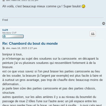
dim. mars 09, 2025 11:31 pm
e
s
Ah voilà, c'est beaucoup mieux comme ça ! Super boulot
s
a
g
e
Fred
lio29
Membre CVF
Re: Chambord du bout du monde
M
dim. mars 16, 2025 2:27 pm
e
s
bonjour à tous,
s
je m'interroge au sujet des soudures sur la carrosserie. en décapant la
a
g
peinture j'ai vu plusieurs soudures qui ressemblent fortement à de la
e
brasure.
est ce que vous savez si l'on peut braser les parties carrosserie au lieu
de les souder, la brasure (à l'argent par exemple) est plus facile à faire et
à surtout un gros avantage, pas trop de chauffe donc beaucoup moins de
déformation...
je parle bien sûre des parties carrosserie et pas des parties châssis,
structure.
autres question, sur les ailes arrières il y a au niveau du bourrelet du
passage de roue 2 tôles l'une sur l'autre avec un joli espace entre les
deux pour garder l'eau et la boue, un beau nid à rouille... à quoi cela peut