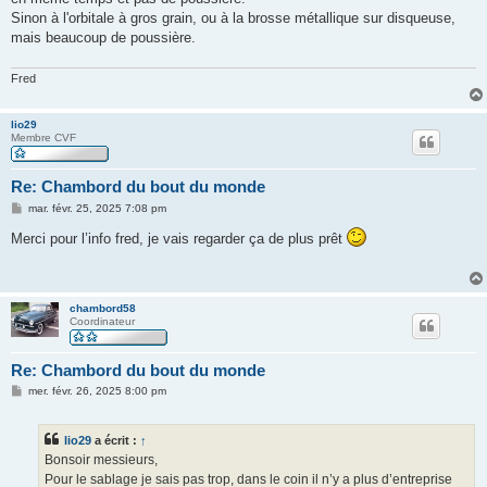
Sinon à l'orbitale à gros grain, ou à la brosse métallique sur disqueuse,
mais beaucoup de poussière.
Fred
lio29
Membre CVF
Re: Chambord du bout du monde
M
mar. févr. 25, 2025 7:08 pm
e
s
Merci pour l’info fred, je vais regarder ça de plus prêt
s
a
g
e
chambord58
Coordinateur
Re: Chambord du bout du monde
M
mer. févr. 26, 2025 8:00 pm
e
s
s
lio29
a écrit :
↑
a
g
Bonsoir messieurs,
e
Pour le sablage je sais pas trop, dans le coin il n’y a plus d’entreprise