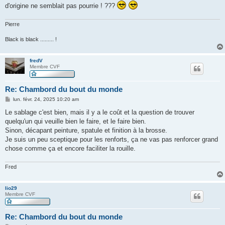
d'origine ne semblait pas pourrie ! ???
Pierre
Black is black ......... !
fredV
Membre CVF
Re: Chambord du bout du monde
M
lun. févr. 24, 2025 10:20 am
e
s
Le sablage c'est bien, mais il y a le coût et la question de trouver
s
quelqu'un qui veuille bien le faire, et le faire bien.
a
g
Sinon, décapant peinture, spatule et finition à la brosse.
e
Je suis un peu sceptique pour les renforts, ça ne vas pas renforcer grand
chose comme ça et encore faciliter la rouille.
Fred
lio29
Membre CVF
Re: Chambord du bout du monde