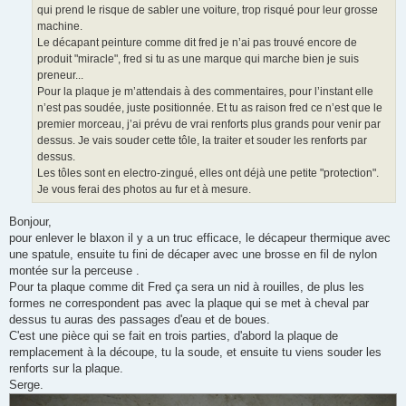
qui prend le risque de sabler une voiture, trop risqué pour leur grosse
machine.
Le décapant peinture comme dit fred je n’ai pas trouvé encore de
produit "miracle", fred si tu as une marque qui marche bien je suis
preneur...
Pour la plaque je m’attendais à des commentaires, pour l’instant elle
n’est pas soudée, juste positionnée. Et tu as raison fred ce n’est que le
premier morceau, j’ai prévu de vrai renforts plus grands pour venir par
dessus. Je vais souder cette tôle, la traiter et souder les renforts par
dessus.
Les tôles sont en electro-zingué, elles ont déjà une petite "protection".
Je vous ferai des photos au fur et à mesure.
Bonjour,
pour enlever le blaxon il y a un truc efficace, le décapeur thermique avec
une spatule, ensuite tu fini de décaper avec une brosse en fil de nylon
montée sur la perceuse .
Pour ta plaque comme dit Fred ça sera un nid à rouilles, de plus les
formes ne correspondent pas avec la plaque qui se met à cheval par
dessus tu auras des passages d'eau et de boues.
C'est une pièce qui se fait en trois parties, d'abord la plaque de
remplacement à la découpe, tu la soude, et ensuite tu viens souder les
renforts sur la plaque.
Serge.