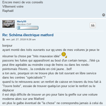
Encore merci de vos conseils
V8tement votre
Raphaël
Marly50
Membre CVF
Re: Schéma électrique matford
M
ven. juil. 27, 2018 9:28 am
e
s
bonjour
s
ayant monté des toits ouvrants sur qq unes de mes voitures je peux te
a
g
résumer la chose par "très mauvaise idée"
e
passons les fuites qui apparaîtront au bout d'un certain temps...l'été ça
peut être agréable au moindre coup de freins ou dans les ronds-
pointsmais l'hivers...la conduite en ciré jaune...bof!
a ton avis, pourquoi on ne trouve plus de toit ouvrant en libre service
dans les centres "spécialisés"?
quand tu te retrouvera avec un renfort de caisse en travers du trou fait à
"l'ouvre boite", essaie de trouver quelqu'un pour scier le renfort ou le
déplacer
il est déjà difficile de trouver un pro pour faire la greffe sur une voiture
moderne alors sur une Matford
en plus le galbe éventuel de "la chose" ne correspondra jamais à celui du