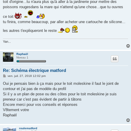
toit d'origine...tu n'aura plus qu'à aller à la jardinerie pour mettre des
poissons rougesdans la mare qui n'attend qu'une chose...que tu ouvres
ce toit
tu finira, comme beaucoup, par aller acheter une cartouche de silicone...
les autres t'expliqueront le reste
Yan...
Raphaël
Niveau 1
Re: Schéma électrique matford
M
ven. juil. 27, 2018 12:02 pm
e
s
Oui je pensais bien à ça mais pour le toit moleskine il faut le joint de
s
contour et j'ai pas de modèle du profil
a
g
Si il y a un plan de pose ou des côtes pour le toit moleskine je suis
e
preneur car c'est pas évident de partir à tâtons
Encore merci pour vos conseils et réponses
V8tement votre
Raphaël
roulematford