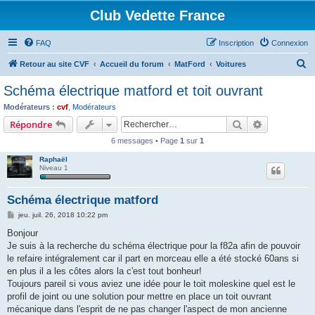
Club Vedette France
FAQ
Inscription
Connexion
R
Retour au site CVF
Accueil du forum
MatFord
Voitures
e
Schéma électrique matford et toit ouvrant
c
Modérateurs :
cvf
,
Modérateurs
h
Rechercher
Recherche 
Répondre
e
6 messages • Page
1
sur
1
r
Raphaël
c
Niveau 1
h
Schéma électrique matford
e
M
jeu. juil. 26, 2018 10:22 pm
r
e
s
Bonjour
s
Je suis à la recherche du schéma électrique pour la f82a afin de pouvoir
a
g
le refaire intégralement car il part en morceau elle a été stocké 60ans si
e
en plus il a les côtes alors la c'est tout bonheur!
Toujours pareil si vous aviez une idée pour le toit moleskine quel est le
profil de joint ou une solution pour mettre en place un toit ouvrant
mécanique dans l'esprit de ne pas changer l'aspect de mon ancienne