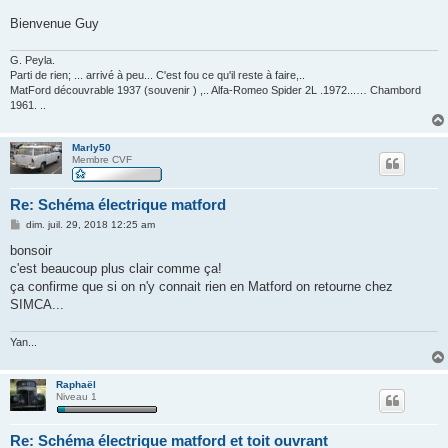
Bienvenue Guy
G. Peyla.
Parti de rien; ... arrivé à peu... C'est fou ce qu'il reste à faire,..
MatFord découvrable 1937 (souvenir ) ,.. Alfa-Romeo Spider 2L .1972...… Chambord
1961. ..
Marly50
Membre CVF
Re: Schéma électrique matford
M
dim. juil. 29, 2018 12:25 am
e
s
bonsoir
s
c'est beaucoup plus clair comme ça!
a
g
ça confirme que si on n'y connait rien en Matford on retourne chez
e
SIMCA...
Yan...
Raphaël
Niveau 1
Re: Schéma électrique matford et toit ouvrant