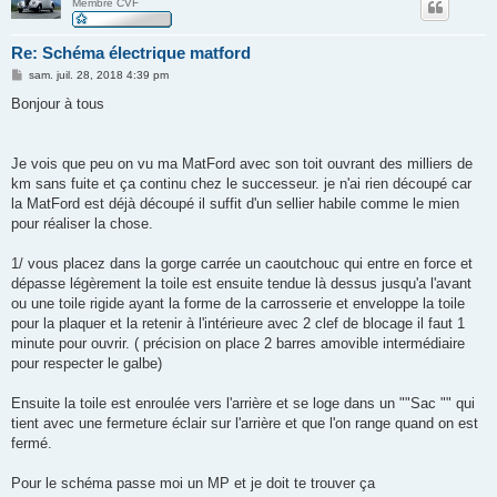
Membre CVF
Re: Schéma électrique matford
M
sam. juil. 28, 2018 4:39 pm
e
s
Bonjour à tous
s
a
g
e
Je vois que peu on vu ma MatFord avec son toit ouvrant des milliers de
km sans fuite et ça continu chez le successeur. je n'ai rien découpé car
la MatFord est déjà découpé il suffit d'un sellier habile comme le mien
pour réaliser la chose.
1/ vous placez dans la gorge carrée un caoutchouc qui entre en force et
dépasse légèrement la toile est ensuite tendue là dessus jusqu'a l'avant
ou une toile rigide ayant la forme de la carrosserie et enveloppe la toile
pour la plaquer et la retenir à l'intérieure avec 2 clef de blocage il faut 1
minute pour ouvrir. ( précision on place 2 barres amovible intermédiaire
pour respecter le galbe)
Ensuite la toile est enroulée vers l'arrière et se loge dans un ""Sac "" qui
tient avec une fermeture éclair sur l'arrière et que l'on range quand on est
fermé.
Pour le schéma passe moi un MP et je doit te trouver ça