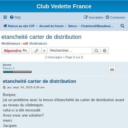
Club Vedette France
FAQ
Inscription
Connexion
R
Retour au site CVF
Accueil du forum
Simca
Chambord/Beaulieu/Présidence/Marly
e
etancheité carter de distribution
c
Modérateurs :
cvf
,
Modérateurs
h
Rechercher
Recherche 
Répondre
e
2 messages • Page
1
sur
1
r
jiesse
c
Niveau 4
h
etancheité carter de distribution
e
M
jeu. sept. 04, 2025 8:39 am
r
e
s
Bonjour,
s
j'ai un problème avec la tresse d'étanchéité du carter de distribution avant
a
g
au niveau du vilebrequin.
e
celui-ci a été ressoudé.
Avez-vous une solution?
merci
Jacques