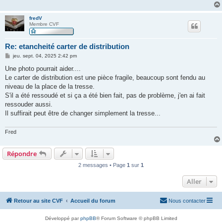
fredV
Membre CVF
Re: etancheité carter de distribution
M
jeu. sept. 04, 2025 2:42 pm
e
s
Une photo pourrait aider....
s
Le carter de distribution est une pièce fragile, beaucoup sont fendu au
a
g
niveau de la place de la tresse.
e
S'il a été ressoudé et si ça a été bien fait, pas de problème, j'en ai fait
ressouder aussi.
Il suffirait peut être de changer simplement la tresse...
Fred
Répondre
2 messages • Page
1
sur
1
Aller
Retour au site CVF
Accueil du forum
Nous contacter
Développé par
phpBB
® Forum Software © phpBB Limited