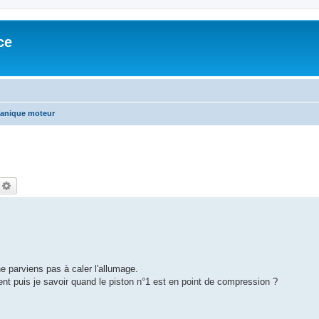
ce
anique moteur
echercher
Recherche avancée
e parviens pas à caler l'allumage.
ment puis je savoir quand le piston n°1 est en point de compression ?