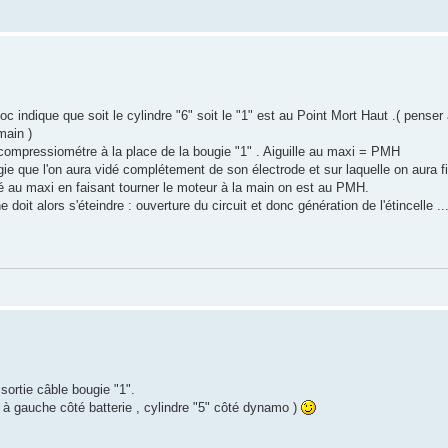
loc indique que soit le cylindre "6" soit le "1" est au Point Mort Haut .( penser 
main )
compressiométre à la place de la bougie "1" . Aiguille au maxi = PMH
ugie que l'on aura vidé complétement de son électrode et sur laquelle on aura f
lé au maxi en faisant tourner le moteur à la main on est au PMH.
oit alors s'éteindre : ouverture du circuit et donc génération de l'étincelle ..
 sortie câble bougie "1".
nt à gauche côté batterie , cylindre "5" côté dynamo )