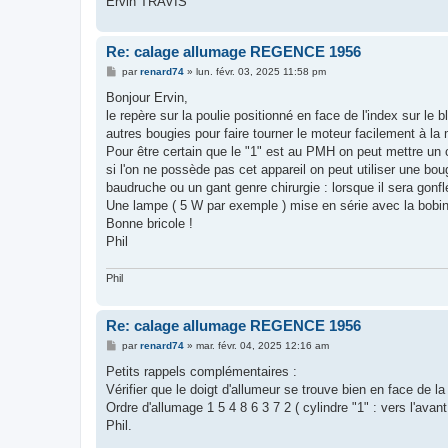
Ervin TRAVIS
Re: calage allumage REGENCE 1956
M
par
renard74
»
lun. févr. 03, 2025 11:58 pm
e
s
Bonjour Ervin,
s
le repère sur la poulie positionné en face de l'index sur le b
a
g
autres bougies pour faire tourner le moteur facilement à la 
e
Pour être certain que le "1" est au PMH on peut mettre un 
si l'on ne possède pas cet appareil on peut utiliser une bo
baudruche ou un gant genre chirurgie : lorsque il sera gonf
Une lampe ( 5 W par exemple ) mise en série avec la bobine d
Bonne bricole !
Phil
Phil
Re: calage allumage REGENCE 1956
M
par
renard74
»
mar. févr. 04, 2025 12:16 am
e
s
Petits rappels complémentaires :
s
Vérifier que le doigt d'allumeur se trouve bien en face de la
a
g
Ordre d'allumage 1 5 4 8 6 3 7 2 ( cylindre "1" : vers l'ava
e
Phil.