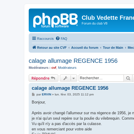
Club Vedette Fran
Forum du club V8
Raccourcis
FAQ
Retour au site CVF
Accueil du forum
Tour de Main
Mec
calage allumage REGENCE 1956
Modérateurs :
cvf
,
Modérateurs
R
Répondre
calage allumage REGENCE 1956
M
par
ERVIN
»
lun. févr. 03, 2025 11:12 pm
e
s
Bonjour,
s
a
g
Après avoir changé l'allumeur sur ma régence de 1956, je n
e
je n'ai qu'un seul repère sur la poulie du vilebrequin. Com
Vu qu'il n'y a pas d'accès par la culasse.
en vous remerciant pour votre aide