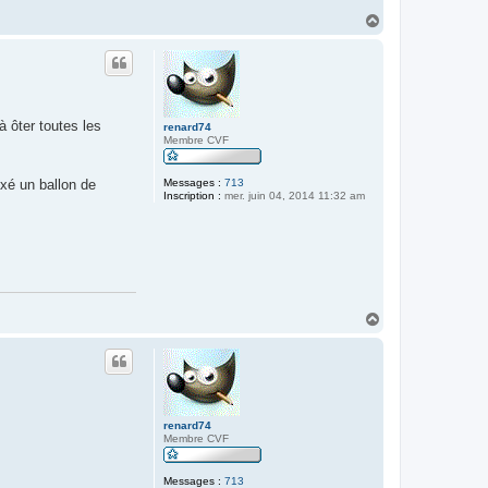
H
a
u
t
à ôter toutes les
renard74
Membre CVF
ixé un ballon de
Messages :
713
Inscription :
mer. juin 04, 2014 11:32 am
.
H
a
u
t
renard74
Membre CVF
Messages :
713