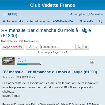
Club Vedette France
FAQ
Inscription
Connexion
R
Retour au site CVF
Accueil du forum
AGENDA des Bourses, Expositions et RDV du WE
Normandie
e
RV mensuel 1er dimanche du mois à l'aigle
c
(61300)
h
Modérateurs :
cvf
,
Modérateurs
e
Rechercher
Recherche 
Répondre
r
1 message • Page
1
sur
1
c
jim
h
Niveau 5
e
RV mensuel 1er dimanche du mois à l'aigle (61300)
r
M
mar. oct. 09, 2012 9:09 pm
e
s
Les adhérents de l'association "les amis de la traction" se rassemblent
s
tous les premiers dimanche matin du mois à 10h00 sur la place du
a
g
chateau.
e
ouvert à tous
Régence 56, une Aronde Deluxe 58 (non roulante), Ariane 58 (a restauré), P60 Monaco