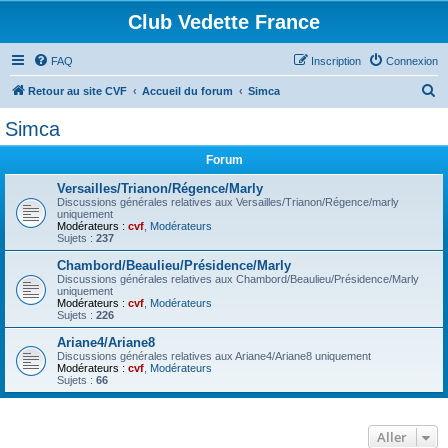
Club Vedette France
FAQ
Inscription
Connexion
R
Retour au site CVF
Accueil du forum
Simca
e
Simca
c
Forum
h
e
Versailles/Trianon/Régence/Marly
Discussions générales relatives aux Versailles/Trianon/Régence/marly
r
uniquement
Modérateurs :
cvf
,
Modérateurs
c
Sujets :
237
h
Chambord/Beaulieu/Présidence/Marly
Discussions générales relatives aux Chambord/Beaulieu/Présidence/Marly
e
uniquement
Modérateurs :
cvf
,
Modérateurs
r
Sujets :
226
Ariane4/Ariane8
Discussions générales relatives aux Ariane4/Ariane8 uniquement
Modérateurs :
cvf
,
Modérateurs
Sujets :
66
Aller