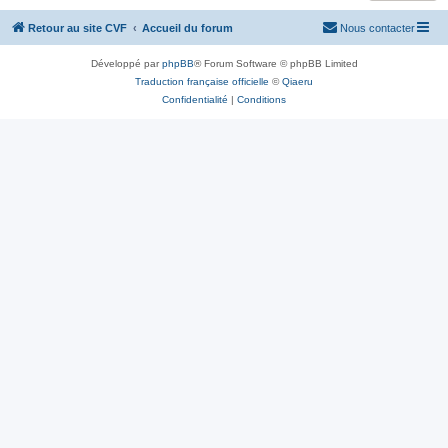
Retour au site CVF
Accueil du forum
Nous contacter
Développé par
phpBB
® Forum Software © phpBB Limited
Traduction française officielle
©
Qiaeru
Confidentialité
|
Conditions