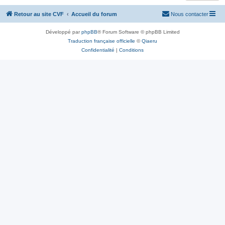
Retour au site CVF
Accueil du forum
Nous contacter
Développé par
phpBB
® Forum Software © phpBB Limited
Traduction française officielle
©
Qiaeru
Confidentialité
|
Conditions