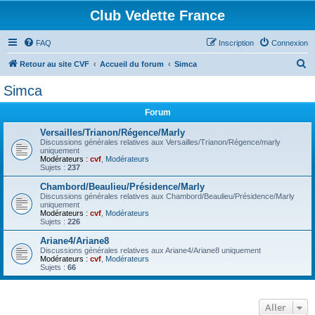
Club Vedette France
FAQ
Inscription
Connexion
R
Retour au site CVF
Accueil du forum
Simca
e
Simca
c
Forum
h
e
Versailles/Trianon/Régence/Marly
Discussions générales relatives aux Versailles/Trianon/Régence/marly
r
uniquement
Modérateurs :
cvf
,
Modérateurs
c
Sujets :
237
h
Chambord/Beaulieu/Présidence/Marly
Discussions générales relatives aux Chambord/Beaulieu/Présidence/Marly
e
uniquement
Modérateurs :
cvf
,
Modérateurs
r
Sujets :
226
Ariane4/Ariane8
Discussions générales relatives aux Ariane4/Ariane8 uniquement
Modérateurs :
cvf
,
Modérateurs
Sujets :
66
Aller