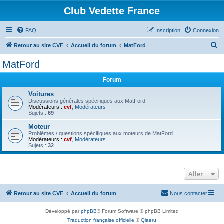
Club Vedette France
FAQ
Inscription
Connexion
R
Retour au site CVF
Accueil du forum
MatFord
e
MatFord
c
Forum
h
e
Voitures
Discussions générales spécifiques aux MatFord
r
Modérateurs :
cvf
,
Modérateurs
Sujets :
69
c
Moteur
h
Problèmes / questions spécifiques aux moteurs de MatFord
Modérateurs :
cvf
,
Modérateurs
e
Sujets :
32
r
Aller
Retour au site CVF
Accueil du forum
Nous contacter
Développé par
phpBB
® Forum Software © phpBB Limited
Traduction française officielle
©
Qiaeru