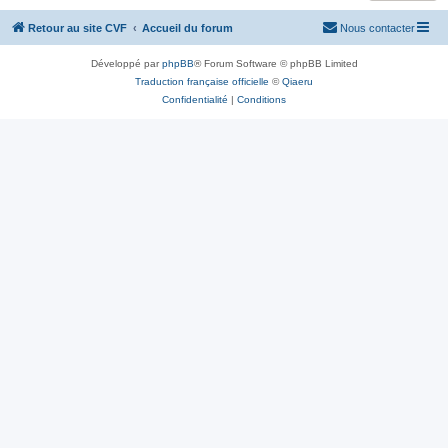
Retour au site CVF
Accueil du forum
Nous contacter
Développé par
phpBB
® Forum Software © phpBB Limited
Traduction française officielle
©
Qiaeru
Confidentialité
|
Conditions