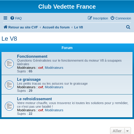
Club Vedette France
FAQ
Inscription
Connexion
R
Retour au site CVF
Accueil du forum
Le V8
e
Le V8
c
Forum
h
e
Fonctionnement
Questions Généralistes sur le fonctionnement du moteur V8 à soupapes
r
latérales
Modérateurs :
cvf
,
Modérateurs
c
Sujets :
65
h
Le graissage
Les petits tracas ou les astuces sur le graissage
e
Modérateurs :
cvf
,
Modérateurs
Sujets :
29
r
Le refroidissement
Votre moteur chauffe, vous trouverez ici toutes les solutions pour y remédier,
ce n'est pas une fatalité !
Modérateurs :
cvf
,
Modérateurs
Sujets :
22
Aller