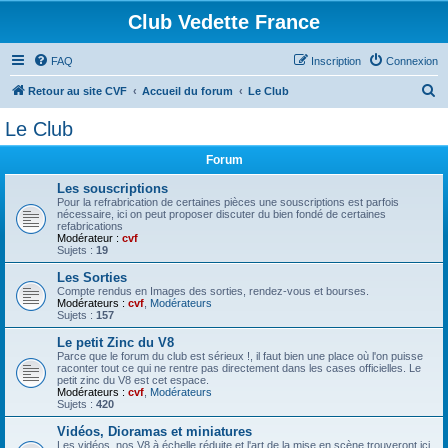
Club Vedette France
FAQ
Inscription
Connexion
R
Retour au site CVF
Accueil du forum
Le Club
e
Le Club
c
Forum
h
e
Les souscriptions
Pour la refrabrication de certaines pièces une souscriptions est parfois
r
nécessaire, ici on peut proposer discuter du bien fondé de certaines
refabrications
c
Modérateur :
cvf
Sujets :
19
h
Les Sorties
e
Compte rendus en Images des sorties, rendez-vous et bourses.
Modérateurs :
cvf
,
Modérateurs
r
Sujets :
157
Le petit Zinc du V8
Parce que le forum du club est sérieux !, il faut bien une place où l'on puisse
raconter tout ce qui ne rentre pas directement dans les cases officielles. Le
petit zinc du V8 est cet espace.
Modérateurs :
cvf
,
Modérateurs
Sujets :
420
Vidéos, Dioramas et miniatures
Les vidéos, nos V8 à échelle réduite et l'art de la mise en scène trouveront ici