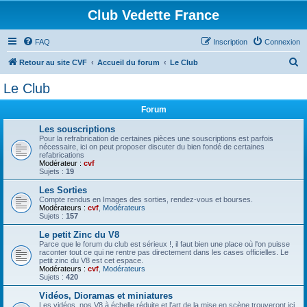
Club Vedette France
FAQ
Inscription
Connexion
R
Retour au site CVF
Accueil du forum
Le Club
e
Le Club
c
Forum
h
e
Les souscriptions
Pour la refrabrication de certaines pièces une souscriptions est parfois
r
nécessaire, ici on peut proposer discuter du bien fondé de certaines
refabrications
c
Modérateur :
cvf
Sujets :
19
h
Les Sorties
e
Compte rendus en Images des sorties, rendez-vous et bourses.
Modérateurs :
cvf
,
Modérateurs
r
Sujets :
157
Le petit Zinc du V8
Parce que le forum du club est sérieux !, il faut bien une place où l'on puisse
raconter tout ce qui ne rentre pas directement dans les cases officielles. Le
petit zinc du V8 est cet espace.
Modérateurs :
cvf
,
Modérateurs
Sujets :
420
Vidéos, Dioramas et miniatures
Les vidéos, nos V8 à échelle réduite et l'art de la mise en scène trouveront ici