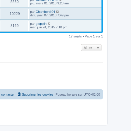
5530
jeu. mars 01, 2018 9:23 am
par
Chambord 94
10229
dim. janv. 07, 2018 7:49 pm
par
g.epplin
8169
mer. juin 24, 2015 7:18 pm
17 sujets • Page
1
sur
1
Aller
 contacter
Supprimer les cookies
Fuseau horaire sur
UTC+02:00