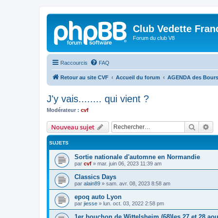
Club Vedette Fran
Forum du club V8
Raccourcis
FAQ
Retour au site CVF
Accueil du forum
AGENDA des Bourse
J'y vais........ qui vient ?
Modérateur :
cvf
Recher
Re
Nouveau sujet
SUJETS
Sortie nationale d'automne en Normandie
par
cvf
»
mar. juin 06, 2023 11:39 am
Classics Days
par
alain89
»
sam. avr. 08, 2023 8:58 am
epoq auto Lyon
par
jiesse
»
lun. oct. 03, 2022 2:58 pm
1er bouchon de Wittelsheim (68)les 27 et 28 aou