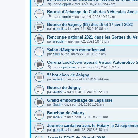
par
g.epplin
»
mar. août 16, 2022 9:45 pm
Bourse d'échange du Club des Véhicules Ancien
par
g.epplin
»
jeu. avr. 14, 2022 10:14 am
Bourse de Vagney (88) des 16 et 17 avril 2022
par
g.epplin
»
jeu. avr. 14, 2022 10:06 am
Rencontre national 2021 dans les Gorges du V
par
g.epplin
»
mer. juin 02, 2021 10:41 pm
Salon dAvignon motor festival
par
Socli
»
ven. mars 22, 2019 5:52 am
Corona LockDown Special Virtual Automotive
par
capri power
»
lun. mars 30, 2020 3:37 pm
5° bouchon de Joigny
par
alain89
»
sam. août 10, 2019 9:44 am
Bourse de Joigny
par
alain89
»
sam. mai 04, 2019 9:22 am
Grand embouteillage de Lapalisse
par
Socli
»
lun. sept. 24, 2018 1:51 am
Bouchon de Joigny
par
alain89
»
mer. août 15, 2018 7:53 am
Journée caritative avec le Rotary le 23 septemb
par
g.epplin
»
lun. août 13, 2018 6:40 pm