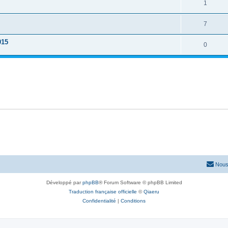
1
7
015
0
Nous
Développé par
phpBB
® Forum Software © phpBB Limited
Traduction française officielle
©
Qiaeru
Confidentialité
|
Conditions