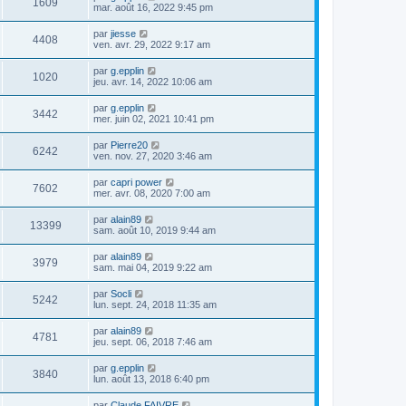
1609
mar. août 16, 2022 9:45 pm
par
jiesse
4408
ven. avr. 29, 2022 9:17 am
par
g.epplin
1020
jeu. avr. 14, 2022 10:06 am
par
g.epplin
3442
mer. juin 02, 2021 10:41 pm
par
Pierre20
6242
ven. nov. 27, 2020 3:46 am
par
capri power
7602
mer. avr. 08, 2020 7:00 am
par
alain89
13399
sam. août 10, 2019 9:44 am
par
alain89
3979
sam. mai 04, 2019 9:22 am
par
Socli
5242
lun. sept. 24, 2018 11:35 am
par
alain89
4781
jeu. sept. 06, 2018 7:46 am
par
g.epplin
3840
lun. août 13, 2018 6:40 pm
par
Claude FAIVRE