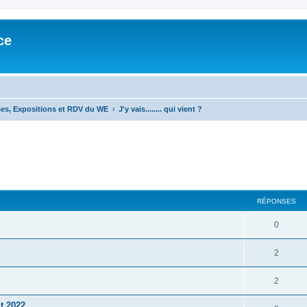
ce
s, Expositions et RDV du WE
J'y vais........ qui vient ?
cher
cherche avancée
RÉPONSES
0
2
2
t 2022