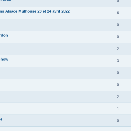
0
s Alsace Mulhouse 23 et 24 avril 2022
6
0
erdon
0
2
 Show
3
0
0
2
1
re
0