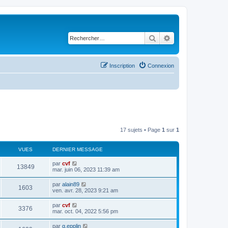
Rechercher
Recherche avancé
Inscription
Connexion
17 sujets • Page
1
sur
1
VUES
DERNIER MESSAGE
par
cvf
13849
mar. juin 06, 2023 11:39 am
par
alain89
1603
ven. avr. 28, 2023 9:21 am
par
cvf
3376
mar. oct. 04, 2022 5:56 pm
par
g.epplin