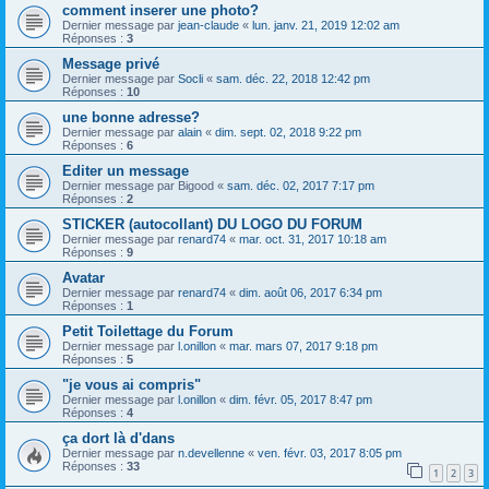
comment inserer une photo?
Dernier message par
jean-claude
«
lun. janv. 21, 2019 12:02 am
Réponses :
3
Message privé
Dernier message par
Socli
«
sam. déc. 22, 2018 12:42 pm
Réponses :
10
une bonne adresse?
Dernier message par
alain
«
dim. sept. 02, 2018 9:22 pm
Réponses :
6
Editer un message
Dernier message par
Bigood
«
sam. déc. 02, 2017 7:17 pm
Réponses :
2
STICKER (autocollant) DU LOGO DU FORUM
Dernier message par
renard74
«
mar. oct. 31, 2017 10:18 am
Réponses :
9
Avatar
Dernier message par
renard74
«
dim. août 06, 2017 6:34 pm
Réponses :
1
Petit Toilettage du Forum
Dernier message par
l.onillon
«
mar. mars 07, 2017 9:18 pm
Réponses :
5
"je vous ai compris"
Dernier message par
l.onillon
«
dim. févr. 05, 2017 8:47 pm
Réponses :
4
ça dort là d'dans
Dernier message par
n.devellenne
«
ven. févr. 03, 2017 8:05 pm
Réponses :
33
1
2
3