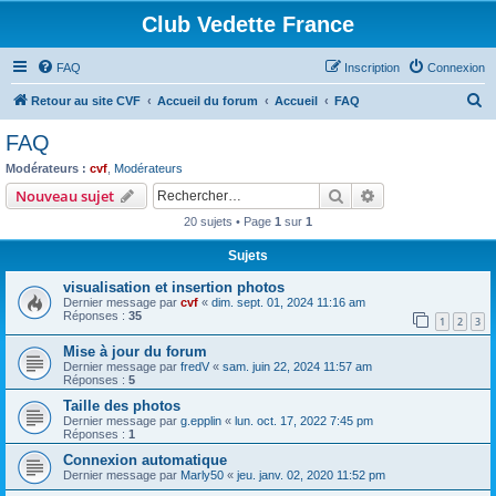
Club Vedette France
FAQ
Inscription
Connexion
R
Retour au site CVF
Accueil du forum
Accueil
FAQ
e
FAQ
c
Modérateurs :
cvf
,
Modérateurs
h
Rechercher
Recherche avanc
Nouveau sujet
e
20 sujets • Page
1
sur
1
r
Sujets
c
visualisation et insertion photos
h
Dernier message par
cvf
«
dim. sept. 01, 2024 11:16 am
e
Réponses :
35
1
2
3
r
Mise à jour du forum
Dernier message par
fredV
«
sam. juin 22, 2024 11:57 am
Réponses :
5
Taille des photos
Dernier message par
g.epplin
«
lun. oct. 17, 2022 7:45 pm
Réponses :
1
Connexion automatique
Dernier message par
Marly50
«
jeu. janv. 02, 2020 11:52 pm