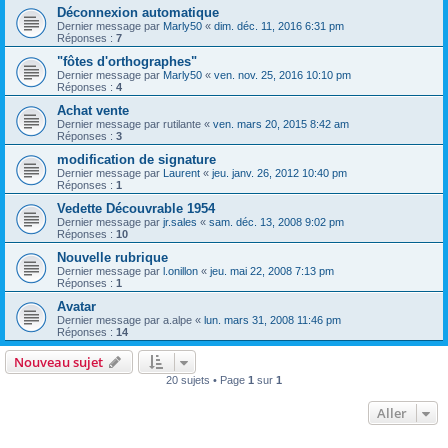
Déconnexion automatique
Dernier message par
Marly50
«
dim. déc. 11, 2016 6:31 pm
Réponses :
7
"fôtes d'orthographes"
Dernier message par
Marly50
«
ven. nov. 25, 2016 10:10 pm
Réponses :
4
Achat vente
Dernier message par
rutilante
«
ven. mars 20, 2015 8:42 am
Réponses :
3
modification de signature
Dernier message par
Laurent
«
jeu. janv. 26, 2012 10:40 pm
Réponses :
1
Vedette Découvrable 1954
Dernier message par
jr.sales
«
sam. déc. 13, 2008 9:02 pm
Réponses :
10
Nouvelle rubrique
Dernier message par
l.onillon
«
jeu. mai 22, 2008 7:13 pm
Réponses :
1
Avatar
Dernier message par
a.alpe
«
lun. mars 31, 2008 11:46 pm
Réponses :
14
Nouveau sujet
20 sujets • Page
1
sur
1
Aller