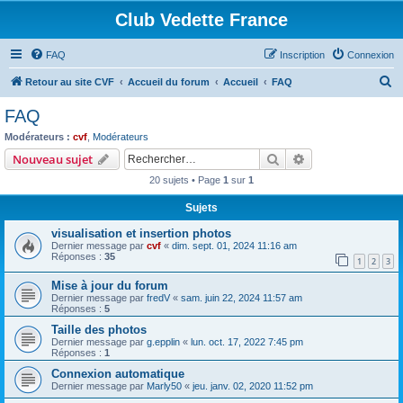
Club Vedette France
FAQ
Inscription
Connexion
R
Retour au site CVF
Accueil du forum
Accueil
FAQ
e
FAQ
c
Modérateurs :
cvf
,
Modérateurs
h
Rechercher
Recherche avanc
Nouveau sujet
e
20 sujets • Page
1
sur
1
r
Sujets
c
visualisation et insertion photos
h
Dernier message par
cvf
«
dim. sept. 01, 2024 11:16 am
e
Réponses :
35
1
2
3
r
Mise à jour du forum
Dernier message par
fredV
«
sam. juin 22, 2024 11:57 am
Réponses :
5
Taille des photos
Dernier message par
g.epplin
«
lun. oct. 17, 2022 7:45 pm
Réponses :
1
Connexion automatique
Dernier message par
Marly50
«
jeu. janv. 02, 2020 11:52 pm