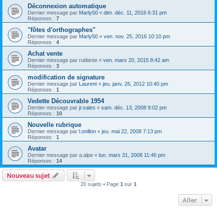
Déconnexion automatique
Dernier message par
Marly50
«
dim. déc. 11, 2016 6:31 pm
Réponses :
7
"fôtes d'orthographes"
Dernier message par
Marly50
«
ven. nov. 25, 2016 10:10 pm
Réponses :
4
Achat vente
Dernier message par
rutilante
«
ven. mars 20, 2015 8:42 am
Réponses :
3
modification de signature
Dernier message par
Laurent
«
jeu. janv. 26, 2012 10:40 pm
Réponses :
1
Vedette Découvrable 1954
Dernier message par
jr.sales
«
sam. déc. 13, 2008 9:02 pm
Réponses :
10
Nouvelle rubrique
Dernier message par
l.onillon
«
jeu. mai 22, 2008 7:13 pm
Réponses :
1
Avatar
Dernier message par
a.alpe
«
lun. mars 31, 2008 11:46 pm
Réponses :
14
Nouveau sujet
20 sujets • Page
1
sur
1
Aller