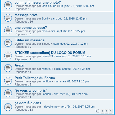
comment inserer une photo?
Dernier message par
jean-claude
«
lun. janv. 21, 2019 12:02 am
Réponses :
3
Message privé
Dernier message par
Socli
«
sam. déc. 22, 2018 12:42 pm
Réponses :
10
une bonne adresse?
Dernier message par
alain
«
dim. sept. 02, 2018 9:22 pm
Réponses :
6
Editer un message
Dernier message par
Bigood
«
sam. déc. 02, 2017 7:17 pm
Réponses :
2
STICKER (autocollant) DU LOGO DU FORUM
Dernier message par
renard74
«
mar. oct. 31, 2017 10:18 am
Réponses :
9
Avatar
Dernier message par
renard74
«
dim. août 06, 2017 6:34 pm
Réponses :
1
Petit Toilettage du Forum
Dernier message par
l.onillon
«
mar. mars 07, 2017 9:18 pm
Réponses :
5
"je vous ai compris"
Dernier message par
l.onillon
«
dim. févr. 05, 2017 8:47 pm
Réponses :
4
ça dort là d'dans
Dernier message par
n.devellenne
«
ven. févr. 03, 2017 8:05 pm
Réponses :
33
1
2
3