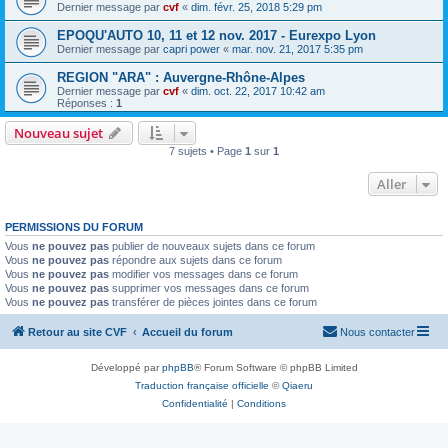
Dernier message par
cvf
«
dim. févr. 25, 2018 5:29 pm
EPOQU'AUTO 10, 11 et 12 nov. 2017 - Eurexpo Lyon
Dernier message par
capri power
«
mar. nov. 21, 2017 5:35 pm
REGION "ARA" : Auvergne-Rhône-Alpes
Dernier message par
cvf
«
dim. oct. 22, 2017 10:42 am
Réponses :
1
Nouveau sujet
7 sujets • Page
1
sur
1
Aller
PERMISSIONS DU FORUM
Vous
ne pouvez pas
publier de nouveaux sujets dans ce forum
Vous
ne pouvez pas
répondre aux sujets dans ce forum
Vous
ne pouvez pas
modifier vos messages dans ce forum
Vous
ne pouvez pas
supprimer vos messages dans ce forum
Vous
ne pouvez pas
transférer de pièces jointes dans ce forum
Retour au site CVF
Accueil du forum
Nous contacter
Développé par
phpBB
® Forum Software © phpBB Limited
Traduction française officielle
©
Qiaeru
Confidentialité
|
Conditions