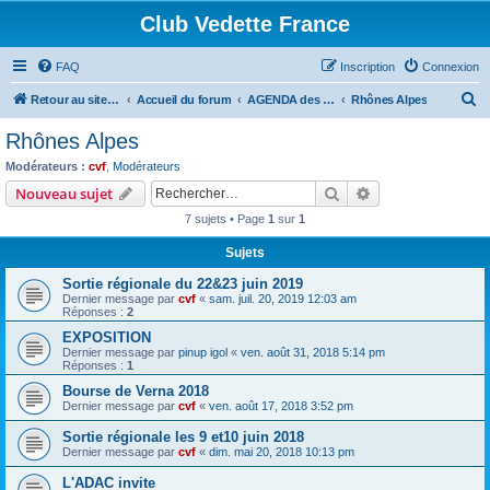
Club Vedette France
FAQ
Inscription
Connexion
R
Retour au site CVF
Accueil du forum
AGENDA des Bourses, Expositions et RDV du WE
Rhônes Alpes
e
Rhônes Alpes
c
Modérateurs :
cvf
,
Modérateurs
h
Rechercher
Recherche avanc
Nouveau sujet
e
7 sujets • Page
1
sur
1
r
Sujets
c
Sortie régionale du 22&23 juin 2019
h
Dernier message par
cvf
«
sam. juil. 20, 2019 12:03 am
e
Réponses :
2
r
EXPOSITION
Dernier message par
pinup igol
«
ven. août 31, 2018 5:14 pm
Réponses :
1
Bourse de Verna 2018
Dernier message par
cvf
«
ven. août 17, 2018 3:52 pm
Sortie régionale les 9 et10 juin 2018
Dernier message par
cvf
«
dim. mai 20, 2018 10:13 pm
L'ADAC invite