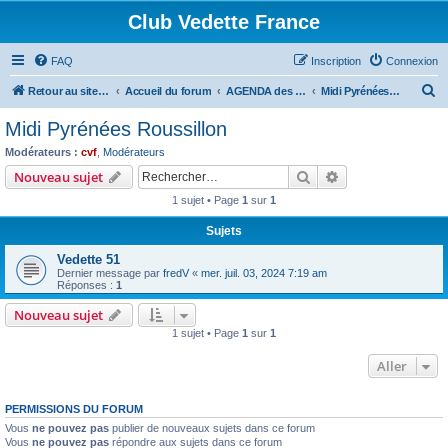
Club Vedette France
FAQ
Inscription
Connexion
R
Retour au site CVF
Accueil du forum
AGENDA des Bourses, Expositions et RDV du WE
Midi Pyrénées Roussillon
e
Midi Pyrénées Roussillon
c
Modérateurs :
cvf
,
Modérateurs
h
Rechercher
Recherche avanc
Nouveau sujet
e
1 sujet • Page
1
sur
1
r
Sujets
c
Vedette 51
h
Dernier message par
fredV
«
mer. juil. 03, 2024 7:19 am
e
Réponses :
1
r
Nouveau sujet
1 sujet • Page
1
sur
1
Aller
PERMISSIONS DU FORUM
Vous
ne pouvez pas
publier de nouveaux sujets dans ce forum
Vous
ne pouvez pas
répondre aux sujets dans ce forum