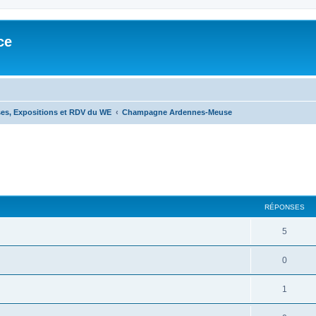
ce
s, Expositions et RDV du WE
Champagne Ardennes-Meuse
cher
cherche avancée
RÉPONSES
5
0
1