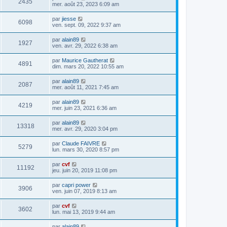
2435
mer. août 23, 2023 6:09 am
par
jiesse
6098
ven. sept. 09, 2022 9:37 am
par
alain89
1927
ven. avr. 29, 2022 6:38 am
par
Maurice Gautherat
4891
dim. mars 20, 2022 10:55 am
par
alain89
2087
mer. août 11, 2021 7:45 am
par
alain89
4219
mer. juin 23, 2021 6:36 am
par
alain89
13318
mer. avr. 29, 2020 3:04 pm
par
Claude FAIVRE
5279
lun. mars 30, 2020 8:57 pm
par
cvf
11192
jeu. juin 20, 2019 11:08 pm
par
capri power
3906
ven. juin 07, 2019 8:13 am
par
cvf
3602
lun. mai 13, 2019 9:44 am
par
alain89