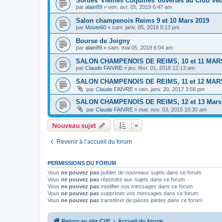
Sorties"Vieilles Coquilles"ouvertes au Club Ved
par
alain89
»
ven. avr. 05, 2019 6:47 am
Salon champenois Reims 9 et 10 Mars 2019
par
Moute60
»
sam. janv. 05, 2019 9:13 pm
Bourse de Joigny
par
alain89
»
sam. mai 05, 2018 6:04 am
SALON CHAMPENOIS DE REIMS, 10 et 11 MAR
par
Claude FAIVRE
»
jeu. févr. 01, 2018 12:13 am
SALON CHAMPENOIS DE REIMS, 11 et 12 MAR
par
Claude FAIVRE
»
ven. janv. 20, 2017 3:56 pm
SALON CHAMPENOIS DE REIMS, 12 et 13 Mars
par
Claude FAIVRE
»
mar. nov. 03, 2015 10:30 am
Nouveau sujet
Revenir à l’accueil du forum
PERMISSIONS DU FORUM
Vous
ne pouvez pas
publier de nouveaux sujets dans ce forum
Vous
ne pouvez pas
répondre aux sujets dans ce forum
Vous
ne pouvez pas
modifier vos messages dans ce forum
Vous
ne pouvez pas
supprimer vos messages dans ce forum
Vous
ne pouvez pas
transférer de pièces jointes dans ce forum
Retour au site CVF
Accueil du forum