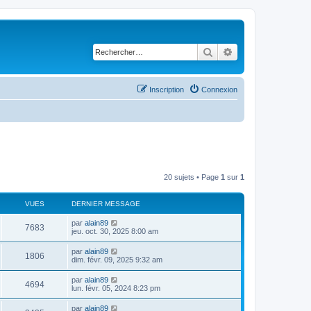
Rechercher
Recherche avancé
Inscription
Connexion
20 sujets • Page
1
sur
1
VUES
DERNIER MESSAGE
par
alain89
7683
jeu. oct. 30, 2025 8:00 am
par
alain89
1806
dim. févr. 09, 2025 9:32 am
par
alain89
4694
lun. févr. 05, 2024 8:23 pm
par
alain89