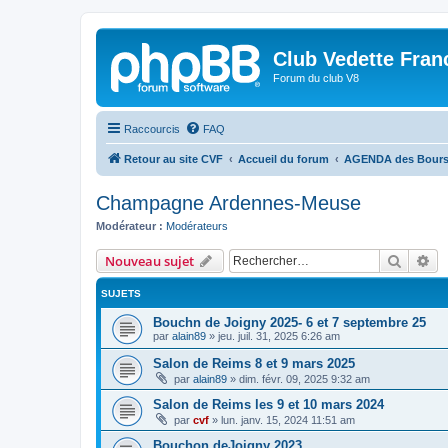
Club Vedette Fran
Forum du club V8
Raccourcis
FAQ
Retour au site CVF
Accueil du forum
AGENDA des Bourse
Champagne Ardennes-Meuse
Modérateur :
Modérateurs
Recher
Re
Nouveau sujet
SUJETS
Bouchn de Joigny 2025- 6 et 7 septembre 25
par
alain89
»
jeu. juil. 31, 2025 6:26 am
Salon de Reims 8 et 9 mars 2025
par
alain89
»
dim. févr. 09, 2025 9:32 am
Salon de Reims les 9 et 10 mars 2024
par
cvf
»
lun. janv. 15, 2024 11:51 am
Bouchon deJoigny 2023