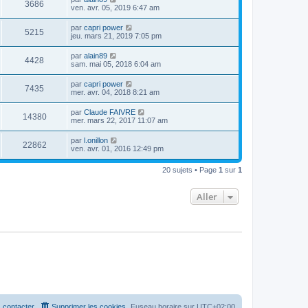
3686
ven. avr. 05, 2019 6:47 am
par
capri power
5215
jeu. mars 21, 2019 7:05 pm
par
alain89
4428
sam. mai 05, 2018 6:04 am
par
capri power
7435
mer. avr. 04, 2018 8:21 am
par
Claude FAIVRE
14380
mer. mars 22, 2017 11:07 am
par
l.onillon
22862
ven. avr. 01, 2016 12:49 pm
20 sujets • Page
1
sur
1
Aller
 contacter
Supprimer les cookies
Fuseau horaire sur
UTC+02:00