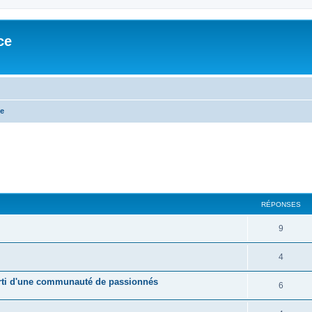
ce
e
cher
cherche avancée
RÉPONSES
9
4
parti d'une communauté de passionnés
6