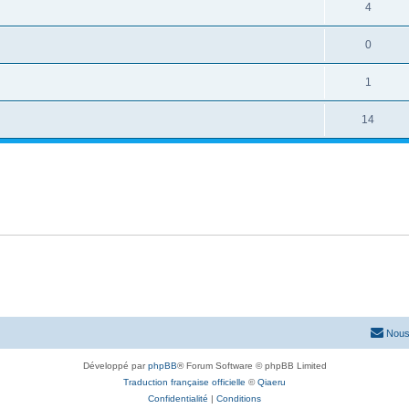
4
0
1
14
Nous
Développé par
phpBB
® Forum Software © phpBB Limited
Traduction française officielle
©
Qiaeru
Confidentialité
|
Conditions