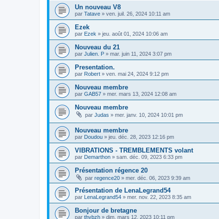
Un nouveau V8
par
Tatave
»
ven. juil. 26, 2024 10:11 am
Ezek
par
Ezek
»
jeu. août 01, 2024 10:06 am
Nouveau du 21
par
Julien. P
»
mar. juin 11, 2024 3:07 pm
Presentation.
par
Robert
»
ven. mai 24, 2024 9:12 pm
Nouveau membre
par
GAB57
»
mer. mars 13, 2024 12:08 am
Nouveau membre
par
Judas
»
mer. janv. 10, 2024 10:01 pm
Nouveau membre
par
Doudou
»
jeu. déc. 28, 2023 12:16 pm
VIBRATIONS - TREMBLEMENTS volant
par
Demarthon
»
sam. déc. 09, 2023 6:33 pm
Présentation régence 20
par
regence20
»
mer. déc. 06, 2023 9:39 am
Présentation de LenaLegrand54
par
LenaLegrand54
»
mer. nov. 22, 2023 8:35 am
Bonjour de bretagne
par
thybzh
»
dim. mars 12, 2023 10:11 pm