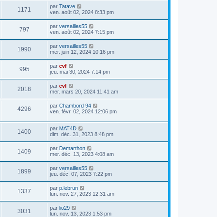
par
Tatave
1171
ven. août 02, 2024 8:33 pm
par
versailles55
797
ven. août 02, 2024 7:15 pm
par
versailles55
1990
mer. juin 12, 2024 10:16 pm
par
cvf
995
jeu. mai 30, 2024 7:14 pm
par
cvf
2018
mer. mars 20, 2024 11:41 am
par
Chambord 94
4296
ven. févr. 02, 2024 12:06 pm
par
MAT4D
1400
dim. déc. 31, 2023 8:48 pm
par
Demarthon
1409
mer. déc. 13, 2023 4:08 am
par
versailles55
1899
jeu. déc. 07, 2023 7:22 pm
par
p.lebrun
1337
lun. nov. 27, 2023 12:31 am
par
lio29
3031
lun. nov. 13, 2023 1:53 pm