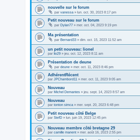
nouvelle sur le forum
par
vanessa
»
lun. oct. 30, 2023 8:17 pm
Petit nouveau sur le forum
par
Dylan77
»
mer. oct. 04, 2023 9:19 pm
Ma présentation
par
Bernard33
»
dim. oct. 15, 2023 11:52 am
un petit nouveau: lionel
par
lio29
»
jeu. oct. 12, 2023 8:11 am
Présentation de deune
par
deune
»
mer. oct. 11, 2023 8:46 pm
AdhérentRécent
par
JPChambord11
»
mer. oct. 11, 2023 9:05 am
Nouveau
par
Michel Demantes
»
jeu. sept. 14, 2023 8:57 am
Nouveau
par
tonton simca
»
mer. sept. 20, 2023 6:48 pm
Petit nouveau côté Belge
par
StefD
»
lun. juin 19, 2023 12:45 pm
Nouveau membre côté bretagne 29
par
camille manent
»
mer. août 16, 2023 2:55 pm