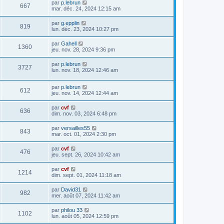
par
p.lebrun
667
mar. déc. 24, 2024 12:15 am
par
g.epplin
819
lun. déc. 23, 2024 10:27 pm
par
Gahell
1360
jeu. nov. 28, 2024 9:36 pm
par
p.lebrun
3727
lun. nov. 18, 2024 12:46 am
par
p.lebrun
612
jeu. nov. 14, 2024 12:44 am
par
cvf
636
dim. nov. 03, 2024 6:48 pm
par
versailles55
843
mar. oct. 01, 2024 2:30 pm
par
cvf
476
jeu. sept. 26, 2024 10:42 am
par
cvf
1214
dim. sept. 01, 2024 11:18 am
par
David31
982
mer. août 07, 2024 11:42 am
par
philou 33
1102
lun. août 05, 2024 12:59 pm