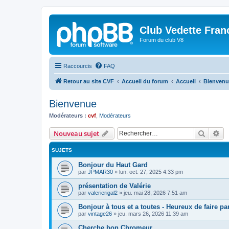
Club Vedette Fran
Forum du club V8
Raccourcis
FAQ
Retour au site CVF
Accueil du forum
Accueil
Bienvenu
Bienvenue
Modérateurs :
cvf
,
Modérateurs
Recher
Re
Nouveau sujet
SUJETS
Bonjour du Haut Gard
par
JPMAR30
»
lun. oct. 27, 2025 4:33 pm
présentation de Valérie
par
valerierigal2
»
jeu. mai 28, 2026 7:51 am
Bonjour à tous et a toutes - Heureux de faire 
par
vintage26
»
jeu. mars 26, 2026 11:39 am
Cherche bon Chromeur