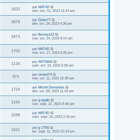
par
MAT4D
1833
mer. nov. 01, 2023 11:43 am
par
Dylan77
3879
dim. oct. 29, 2023 4:36 pm
par
Bernard33
3473
mar. oct. 24, 2023 8:14 am
par
MAT4D
1702
mar. oct. 17, 2023 6:26 pm
par
ARTMAN
1134
sam. oct. 14, 2023 5:58 am
par
renard74
973
mer. oct. 11, 2023 10:38 am
par
Michel Demantes
1724
dim. oct. 08, 2023 11:43 am
par
g.epplin
1242
ven. sept. 22, 2023 8:46 pm
par
MAT4D
3289
sam. sept. 16, 2023 2:30 pm
par
jy 2756
1621
lun. sept. 11, 2023 10:19 pm