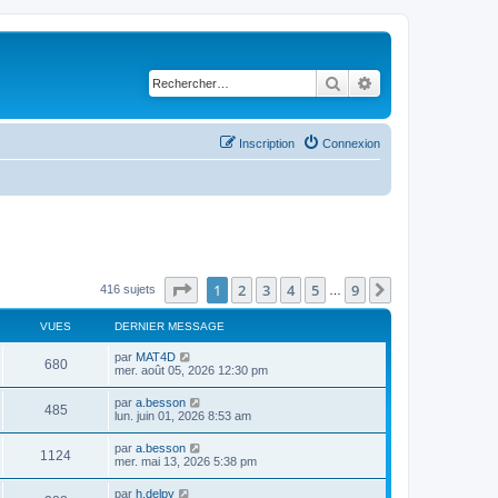
Rechercher
Recherche avancé
Inscription
Connexion
Page
1
sur
9
1
2
3
4
5
9
Suivant
416 sujets
…
VUES
DERNIER MESSAGE
par
MAT4D
680
mer. août 05, 2026 12:30 pm
par
a.besson
485
lun. juin 01, 2026 8:53 am
par
a.besson
1124
mer. mai 13, 2026 5:38 pm
par
h.delpy