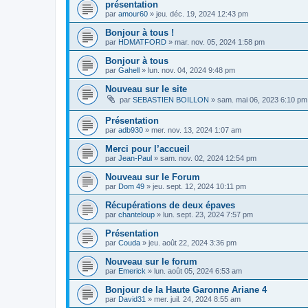
présentation
par
amour60
»
jeu. déc. 19, 2024 12:43 pm
Bonjour à tous !
par
HDMATFORD
»
mar. nov. 05, 2024 1:58 pm
Bonjour à tous
par
Gahell
»
lun. nov. 04, 2024 9:48 pm
Nouveau sur le site
par
SEBASTIEN BOILLON
»
sam. mai 06, 2023 6:10 pm
Présentation
par
adb930
»
mer. nov. 13, 2024 1:07 am
Merci pour l’accueil
par
Jean-Paul
»
sam. nov. 02, 2024 12:54 pm
Nouveau sur le Forum
par
Dom 49
»
jeu. sept. 12, 2024 10:11 pm
Récupérations de deux épaves
par
chanteloup
»
lun. sept. 23, 2024 7:57 pm
Présentation
par
Couda
»
jeu. août 22, 2024 3:36 pm
Nouveau sur le forum
par
Emerick
»
lun. août 05, 2024 6:53 am
Bonjour de la Haute Garonne Ariane 4
par
David31
»
mer. juil. 24, 2024 8:55 am