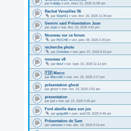
par
h.delpy
»
ven. mars 13, 2026 11:06 am
Rachat Versailles 56
par
Steph51
»
ven. févr. 20, 2026 11:39 pm
Gemini said Présentation Juan
par
Juan
»
mar. févr. 10, 2026 4:01 pm
Nouveau sur ce forum
par
ROCHE
»
ven. janv. 09, 2026 3:20 pm
recherche photo
par
Christine
»
mer. janv. 07, 2026 8:10 pm
nouveau v8
par
titeuf
»
lun. sept. 22, 2025 11:12 pm
🇫🇷 Marco
par
Marco69
»
mar. nov. 25, 2025 3:17 pm
présentation ghost
par
ghost
»
mer. nov. 19, 2025 2:52 am
presentation
par
joel
»
mer. juil. 23, 2025 5:05 pm
Ford abeille dans son jus
par
guigui88
»
sam. août 09, 2025 9:48 am
Présentation de Sam
par
samsam
»
mar. déc. 10, 2024 9:14 am