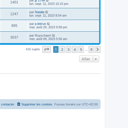
par
jy 2756
1401
lun. sept. 11, 2023 10:15 pm
par
Natalia
1247
lun. sept. 11, 2023 8:54 am
par
p.lebrun
895
mar. août 29, 2023 9:58 pm
par
Ruyschaert
3037
mer. août 09, 2023 5:56 am
Page
1
sur
9
1
2
3
4
5
9
Suivant
416 sujets
…
Aller
 contacter
Supprimer les cookies
Fuseau horaire sur
UTC+02:00