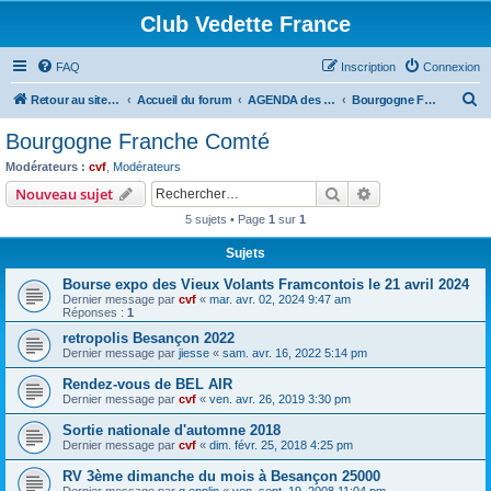
Club Vedette France
FAQ
Inscription
Connexion
R
Retour au site CVF
Accueil du forum
AGENDA des Bourses, Expositions et RDV du WE
Bourgogne Franche Comté
e
Bourgogne Franche Comté
c
Modérateurs :
cvf
,
Modérateurs
h
Rechercher
Recherche avanc
Nouveau sujet
e
5 sujets • Page
1
sur
1
r
Sujets
c
Bourse expo des Vieux Volants Framcontois le 21 avril 2024
h
Dernier message par
cvf
«
mar. avr. 02, 2024 9:47 am
e
Réponses :
1
r
retropolis Besançon 2022
Dernier message par
jiesse
«
sam. avr. 16, 2022 5:14 pm
Rendez-vous de BEL AIR
Dernier message par
cvf
«
ven. avr. 26, 2019 3:30 pm
Sortie nationale d'automne 2018
Dernier message par
cvf
«
dim. févr. 25, 2018 4:25 pm
RV 3ème dimanche du mois à Besançon 25000
Dernier message par
g.epplin
«
ven. sept. 19, 2008 11:04 pm