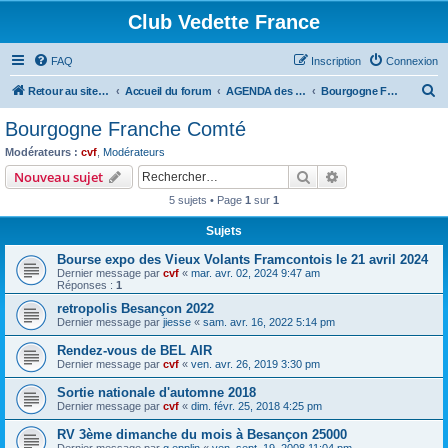
Club Vedette France
FAQ
Inscription
Connexion
R
Retour au site CVF
Accueil du forum
AGENDA des Bourses, Expositions et RDV du WE
Bourgogne Franche Comté
e
Bourgogne Franche Comté
c
Modérateurs :
cvf
,
Modérateurs
h
Rechercher
Recherche avanc
Nouveau sujet
e
5 sujets • Page
1
sur
1
r
Sujets
c
Bourse expo des Vieux Volants Framcontois le 21 avril 2024
h
Dernier message par
cvf
«
mar. avr. 02, 2024 9:47 am
e
Réponses :
1
r
retropolis Besançon 2022
Dernier message par
jiesse
«
sam. avr. 16, 2022 5:14 pm
Rendez-vous de BEL AIR
Dernier message par
cvf
«
ven. avr. 26, 2019 3:30 pm
Sortie nationale d'automne 2018
Dernier message par
cvf
«
dim. févr. 25, 2018 4:25 pm
RV 3ème dimanche du mois à Besançon 25000
Dernier message par
g.epplin
«
ven. sept. 19, 2008 11:04 pm