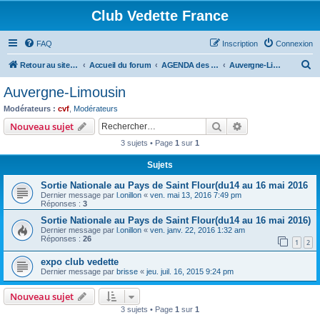
Club Vedette France
FAQ
Inscription
Connexion
R
Retour au site CVF
Accueil du forum
AGENDA des Bourses, Expositions et RDV du WE
Auvergne-Limousin
e
Auvergne-Limousin
c
Modérateurs :
cvf
,
Modérateurs
h
Rechercher
Recherche avanc
Nouveau sujet
e
3 sujets • Page
1
sur
1
r
Sujets
c
Sortie Nationale au Pays de Saint Flour(du14 au 16 mai 2016
h
Dernier message par
l.onillon
«
ven. mai 13, 2016 7:49 pm
e
Réponses :
3
r
Sortie Nationale au Pays de Saint Flour(du14 au 16 mai 2016)
Dernier message par
l.onillon
«
ven. janv. 22, 2016 1:32 am
Réponses :
26
1
2
expo club vedette
Dernier message par
brisse
«
jeu. juil. 16, 2015 9:24 pm
Nouveau sujet
3 sujets • Page
1
sur
1