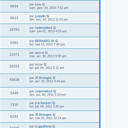
par
kinia
6894
sam. janv. 24, 2015 7:51 pm
par
g.epplin
6813
dim. nov. 10, 2013 11:43 pm
par
roulematford
18783
sam. juin 01, 2013 4:25 pm
par
BERNARD 85
5391
lun. mai 13, 2013 7:46 pm
par
pascal
12871
mar. avr. 30, 2013 9:00 pm
par
oscar
28264
lun. juil. 09, 2012 5:11 am
par
JF.Bretagne
49838
lun. avr. 02, 2012 9:46 am
par
roulematford
5449
dim. oct. 09, 2011 5:10 pm
par
p.schockert
7330
lun. juil. 04, 2011 3:35 pm
par
JF.Bretagne
6191
lun. mai 30, 2011 10:14 pm
par
m.gautherat