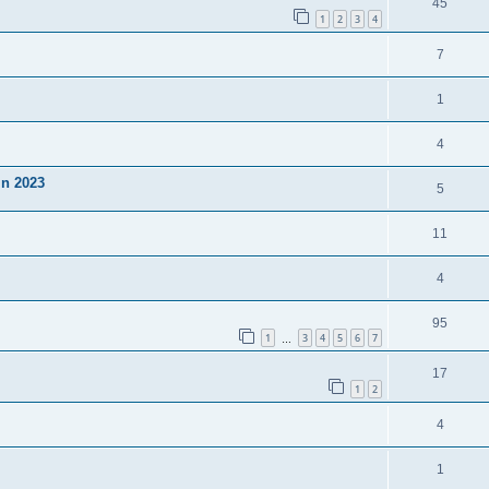
45
1
2
3
4
7
1
4
in 2023
5
11
4
95
1
3
4
5
6
7
…
17
1
2
4
1