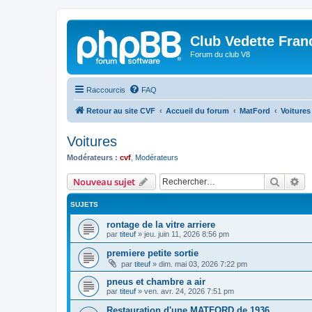
Club Vedette Fran
Forum du club V8
Raccourcis
FAQ
Retour au site CVF
Accueil du forum
MatFord
Voitures
Voitures
Modérateurs :
cvf
,
Modérateurs
Recher
Re
Nouveau sujet
SUJETS
rontage de la vitre arriere
par
titeuf
»
jeu. juin 11, 2026 8:56 pm
premiere petite sortie
par
titeuf
»
dim. mai 03, 2026 7:22 pm
pneus et chambre a air
par
titeuf
»
ven. avr. 24, 2026 7:51 pm
Restauration d'une MATFORD de 1936