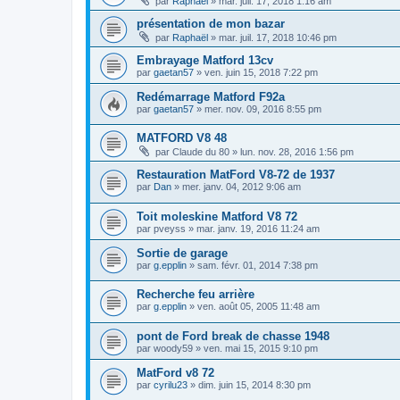
par
Raphaël
»
mar. juil. 17, 2018 1:16 am
présentation de mon bazar
par
Raphaël
»
mar. juil. 17, 2018 10:46 pm
Embrayage Matford 13cv
par
gaetan57
»
ven. juin 15, 2018 7:22 pm
Redémarrage Matford F92a
par
gaetan57
»
mer. nov. 09, 2016 8:55 pm
MATFORD V8 48
par
Claude du 80
»
lun. nov. 28, 2016 1:56 pm
Restauration MatFord V8-72 de 1937
par
Dan
»
mer. janv. 04, 2012 9:06 am
Toit moleskine Matford V8 72
par
pveyss
»
mar. janv. 19, 2016 11:24 am
Sortie de garage
par
g.epplin
»
sam. févr. 01, 2014 7:38 pm
Recherche feu arrière
par
g.epplin
»
ven. août 05, 2005 11:48 am
pont de Ford break de chasse 1948
par
woody59
»
ven. mai 15, 2015 9:10 pm
MatFord v8 72
par
cyrilu23
»
dim. juin 15, 2014 8:30 pm