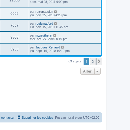
21585
sam. mai 28, 2011 9:00 pm
par
retropassion
6662
jeu. nov. 25, 2010 4:29 pm
par
roulematford
7657
lun. nov. 15, 2010 11:45 am
par
m.gautherat
9803
mer. oct. 27, 2010 8:19 pm
par
Jacques Renauld
5933
jeu. sept. 16, 2010 10:12 pm
1
2
Suivant
69 sujets
Aller
 contacter
Supprimer les cookies
Fuseau horaire sur
UTC+02:00