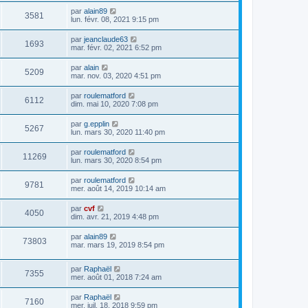
par
alain89
3581
lun. févr. 08, 2021 9:15 pm
par
jeanclaude63
1693
mar. févr. 02, 2021 6:52 pm
par
alain
5209
mar. nov. 03, 2020 4:51 pm
par
roulematford
6112
dim. mai 10, 2020 7:08 pm
par
g.epplin
5267
lun. mars 30, 2020 11:40 pm
par
roulematford
11269
lun. mars 30, 2020 8:54 pm
par
roulematford
9781
mer. août 14, 2019 10:14 am
par
cvf
4050
dim. avr. 21, 2019 4:48 pm
par
alain89
73803
mar. mars 19, 2019 8:54 pm
par
Raphaël
7355
mer. août 01, 2018 7:24 am
par
Raphaël
7160
mer. juil. 18, 2018 9:59 pm