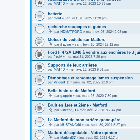
par
MAT4D
»
mer. avr. 12, 2023 10:33 pm
batterie
par
titeuf
»
ven. oct. 31, 2025 11:28 pm
recherche soupapes et guides
par
HDMATFORD
»
mar. nov. 05, 2024 2:03 pm
Moteur de vedette sur Matford
par
jlracine
»
sam. févr. 10, 2024 12:12 am
Ford F 472A 1948 à vendre aux enchères le 3 ju
par
fredV
»
mer. mai 31, 2023 7:29 pm
Supports de feux arrières
par
MAT4D
»
mer. avr. 12, 2023 9:51 pm
Démontage et remontage lames suspension
par
Vincent_D
»
sam. juil. 02, 2022 1:10 pm
Belle histoire de Matford
par
g.epplin
»
jeu. mars 26, 2020 7:30 pm
Bruit en 1ere et 2ème - Matford
par
Vincent_D
»
mer. déc. 25, 2019 7:44 pm
La Matford de mon arrière grand-père
par
MUSTANG66
»
jeu. sept. 30, 2021 5:27 pm
Matford décapotable - Votre opinion
par
Matford37
»
jeu. sept. 02, 2021 4:17 pm