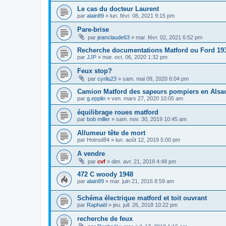
Le cas du docteur Laurent
par
alain89
»
lun. févr. 08, 2021 9:15 pm
Pare-brise
par
jeanclaude63
»
mar. févr. 02, 2021 6:52 pm
Recherche documentations Matford ou Ford 19
par
JJP
»
mar. oct. 06, 2020 1:32 pm
Feux stop?
par
cyrilu23
»
sam. mai 09, 2020 6:04 pm
Camion Matford des sapeurs pompiers en Alsa
par
g.epplin
»
ven. mars 27, 2020 10:05 am
équilibrage roues matford
par
bob miller
»
sam. nov. 30, 2019 10:45 am
Allumeur tête de mort
par
Hotrod84
»
lun. août 12, 2019 5:00 pm
A vendre
par
cvf
»
dim. avr. 21, 2019 4:48 pm
472 C woody 1948
par
alain89
»
mar. juin 21, 2016 8:59 am
Schéma électrique matford et toit ouvrant
par
Raphaël
»
jeu. juil. 26, 2018 10:22 pm
recherche de feux