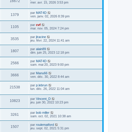
16672
mer. avr. 15, 2026 3:53 pm
par
MAT4D
1379
ven. janv. 02, 2026 8:39 pm
par
cvf
1105
mar. nov. 05, 2024 7:24 pm
par
jlracine
3535
jeu. févr. 22, 2024 11:41 am
par
alain89
1807
dim. juin 25, 2023 12:18 pm
par
MAT4D
2566
sam. mai 20, 2023 9:00 pm
par
Manu66
3666
ven. déc. 30, 2022 8:44 am
par
p.lebrun
21538
lun. déc. 26, 2022 11:04 am
par
Vincent_D
10823
jeu. juin 30, 2022 10:23 pm
par
bob miller
3261
sam. oct. 02, 2021 10:38 am
par
roulematford
1507
jeu. sept. 02, 2021 5:31 pm