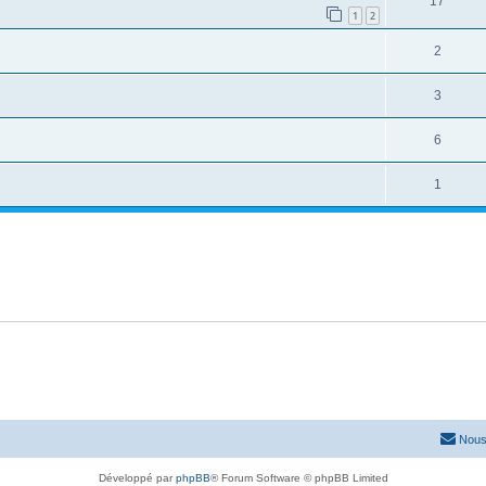
17
1
2
2
3
6
1
Nous
Développé par
phpBB
® Forum Software © phpBB Limited