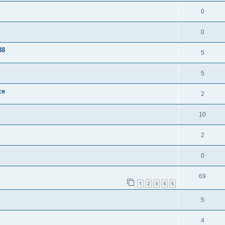
0
0
38
5
5
ce
2
10
2
0
69
1
2
3
4
5
5
4