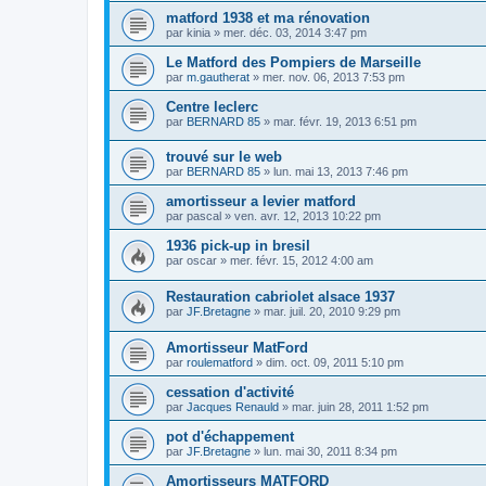
matford 1938 et ma rénovation
par
kinia
»
mer. déc. 03, 2014 3:47 pm
Le Matford des Pompiers de Marseille
par
m.gautherat
»
mer. nov. 06, 2013 7:53 pm
Centre leclerc
par
BERNARD 85
»
mar. févr. 19, 2013 6:51 pm
trouvé sur le web
par
BERNARD 85
»
lun. mai 13, 2013 7:46 pm
amortisseur a levier matford
par
pascal
»
ven. avr. 12, 2013 10:22 pm
1936 pick-up in bresil
par
oscar
»
mer. févr. 15, 2012 4:00 am
Restauration cabriolet alsace 1937
par
JF.Bretagne
»
mar. juil. 20, 2010 9:29 pm
Amortisseur MatFord
par
roulematford
»
dim. oct. 09, 2011 5:10 pm
cessation d'activité
par
Jacques Renauld
»
mar. juin 28, 2011 1:52 pm
pot d'échappement
par
JF.Bretagne
»
lun. mai 30, 2011 8:34 pm
Amortisseurs MATFORD