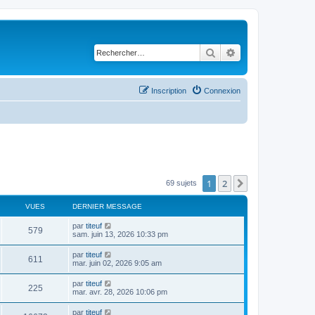
Rechercher
Recherche avancé
Inscription
Connexion
1
2
Suivant
69 sujets
VUES
DERNIER MESSAGE
par
titeuf
579
sam. juin 13, 2026 10:33 pm
par
titeuf
611
mar. juin 02, 2026 9:05 am
par
titeuf
225
mar. avr. 28, 2026 10:06 pm
par
titeuf