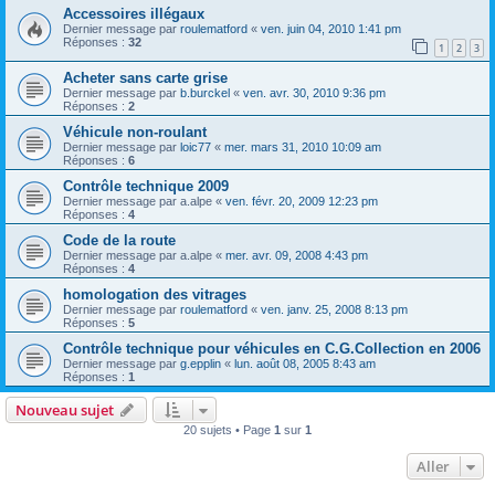
Accessoires illégaux
Dernier message par
roulematford
«
ven. juin 04, 2010 1:41 pm
Réponses :
32
1
2
3
Acheter sans carte grise
Dernier message par
b.burckel
«
ven. avr. 30, 2010 9:36 pm
Réponses :
2
Véhicule non-roulant
Dernier message par
loic77
«
mer. mars 31, 2010 10:09 am
Réponses :
6
Contrôle technique 2009
Dernier message par
a.alpe
«
ven. févr. 20, 2009 12:23 pm
Réponses :
4
Code de la route
Dernier message par
a.alpe
«
mer. avr. 09, 2008 4:43 pm
Réponses :
4
homologation des vitrages
Dernier message par
roulematford
«
ven. janv. 25, 2008 8:13 pm
Réponses :
5
Contrôle technique pour véhicules en C.G.Collection en 2006
Dernier message par
g.epplin
«
lun. août 08, 2005 8:43 am
Réponses :
1
Nouveau sujet
20 sujets • Page
1
sur
1
Aller