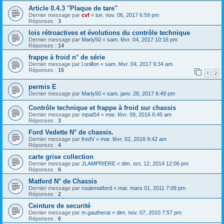
Article 0.4.3 "Plaque de tare"
Dernier message par
cvf
«
lun. nov. 06, 2017 6:59 pm
Réponses :
3
lois rétroactives et évolutions du contrôle technique
Dernier message par
Marly50
«
sam. févr. 04, 2017 10:16 pm
Réponses :
14
frappe à froid n° de série
Dernier message par
l.onillon
«
sam. févr. 04, 2017 9:34 am
Réponses :
15
1
2
permis E
Dernier message par
Marly50
«
sam. janv. 28, 2017 6:49 pm
Contrôle technique et frappe à froid sur chassis
Dernier message par
mpat54
«
mar. févr. 09, 2016 6:45 am
Réponses :
3
Ford Vedette N° de chassis.
Dernier message par
fredV
«
mar. févr. 02, 2016 9:42 am
Réponses :
4
carte grise collection
Dernier message par
JLAMPRIERE
«
dim. oct. 12, 2014 12:06 pm
Réponses :
6
Matford N° de Chassis
Dernier message par
roulematford
«
mar. mars 01, 2011 7:09 pm
Réponses :
2
Ceinture de securité
Dernier message par
m.gautherat
«
dim. nov. 07, 2010 7:57 pm
Réponses :
6