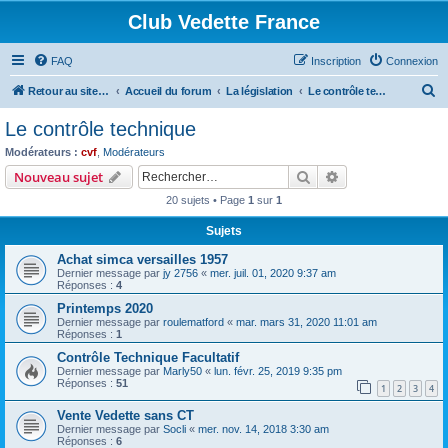
Club Vedette France
FAQ
Inscription
Connexion
R
Retour au site CVF
Accueil du forum
La législation
Le contrôle technique
e
Le contrôle technique
c
Modérateurs :
cvf
,
Modérateurs
h
Rechercher
Recherche avanc
Nouveau sujet
e
20 sujets • Page
1
sur
1
r
Sujets
c
Achat simca versailles 1957
h
Dernier message par
jy 2756
«
mer. juil. 01, 2020 9:37 am
e
Réponses :
4
r
Printemps 2020
Dernier message par
roulematford
«
mar. mars 31, 2020 11:01 am
Réponses :
1
Contrôle Technique Facultatif
Dernier message par
Marly50
«
lun. févr. 25, 2019 9:35 pm
Réponses :
51
1
2
3
4
Vente Vedette sans CT
Dernier message par
Socli
«
mer. nov. 14, 2018 3:30 am
Réponses :
6