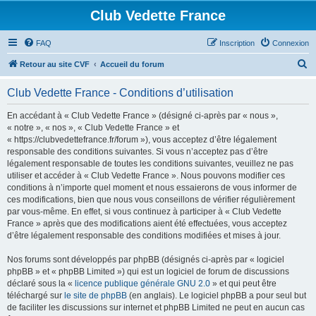
Club Vedette France
FAQ
Inscription
Connexion
R
Retour au site CVF
Accueil du forum
e
Club Vedette France - Conditions d’utilisation
c
h
En accédant à « Club Vedette France » (désigné ci-après par « nous »,
« notre », « nos », « Club Vedette France » et
e
« https://clubvedettefrance.fr/forum »), vous acceptez d’être légalement
r
responsable des conditions suivantes. Si vous n’acceptez pas d’être
légalement responsable de toutes les conditions suivantes, veuillez ne pas
c
utiliser et accéder à « Club Vedette France ». Nous pouvons modifier ces
h
conditions à n’importe quel moment et nous essaierons de vous informer de
ces modifications, bien que nous vous conseillons de vérifier régulièrement
e
par vous-même. En effet, si vous continuez à participer à « Club Vedette
r
France » après que des modifications aient été effectuées, vous acceptez
d’être légalement responsable des conditions modifiées et mises à jour.
Nos forums sont développés par phpBB (désignés ci-après par « logiciel
phpBB » et « phpBB Limited ») qui est un logiciel de forum de discussions
déclaré sous la «
licence publique générale GNU 2.0
» et qui peut être
téléchargé sur
le site de phpBB
(en anglais). Le logiciel phpBB a pour seul but
de faciliter les discussions sur internet et phpBB Limited ne peut en aucun cas