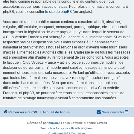
être tenu comme responsable de la conduite et du contenu que nous
acceptons et que nous n’acceptons pas. Pour plus d’informations concernant
phpBB, veuillez consulter
le site de phpBB
(en anglais).
Vous acceptez de ne publier aucun contenu à caractère abusif, obscène,
vulgaire, diffamatoire, choquant, menaçant, pornographique, etc. qui pourrait
transgresser la législation de votre pays, du pays dans lequel le serveur de
« Club Vedette France » est hébergé ou encore la loi internationale. Si vous ne
respectez pas ces dispositions, vous vous exposez à un bannissement
immédiat et définitif et nous nous réservons le droit d’avertir votre fournisseur
d’accès à internet et les autorités officielles. L’adresse IP de tous les messages
est enregistrée afin d’aider au renforcement de ces conditions. Vous acceptez
le fait que « Club Vedette France » ait le droit de supprimer, de modifier, de
déplacer ou de verrouiller n’importe quel sujet et message à n’importe quel
moment si nous estimons cela nécessaire. En tant qu’utilisateur, vous acceptez
que toutes les informations que vous avez renseignées soient enregistrées
dans notre base de données. Bien que ces informations ne seront pas
diffusées à une tierce partie sans votre consentement, ni « Club Vedette
France », ni phpBB, ne pourront être tenus comme responsables en cas de
tentative de piratage informatique visant à compromettre vos données.
Retour au site CVF
Accueil du forum
Nous contacter
Développé par
phpBB
® Forum Software © phpBB Limited
Traduction française officielle
©
Qiaeru
Confidentialité
|
Conditions