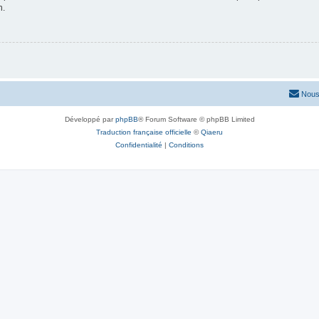
n.
Nous
Développé par
phpBB
® Forum Software © phpBB Limited
Traduction française officielle
©
Qiaeru
Confidentialité
|
Conditions