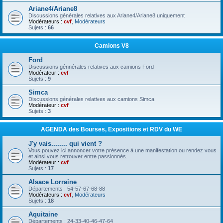
Ariane4/Ariane8
Discussions générales relatives aux Ariane4/Ariane8 uniquement
Modérateurs :
cvf
,
Modérateurs
Sujets :
66
Camions V8
Ford
Discussions génnérales relatives aux camions Ford
Modérateur :
cvf
Sujets :
9
Simca
Discussions générales relatives aux camions Simca
Modérateur :
cvf
Sujets :
3
AGENDA des Bourses, Expositions et RDV du WE
J'y vais........ qui vient ?
Vous pouvez ici annoncer votre présence à une manifestation ou rendez vous
et ainsi vous retrouver entre passionnés.
Modérateur :
cvf
Sujets :
17
Alsace Lorraine
Départements : 54-57-67-68-88
Modérateurs :
cvf
,
Modérateurs
Sujets :
18
Aquitaine
Départements : 24-33-40-46-47-64