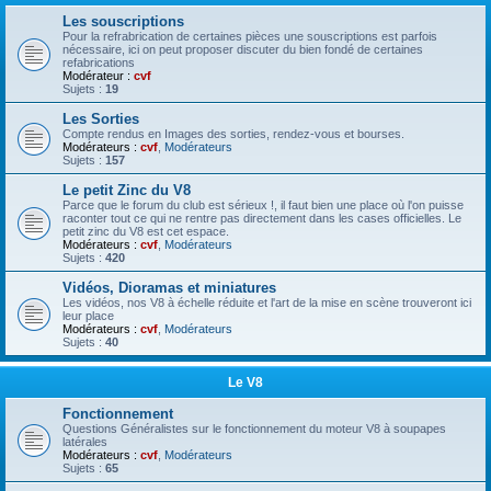
Les souscriptions
Pour la refrabrication de certaines pièces une souscriptions est parfois
nécessaire, ici on peut proposer discuter du bien fondé de certaines
refabrications
Modérateur :
cvf
Sujets :
19
Les Sorties
Compte rendus en Images des sorties, rendez-vous et bourses.
Modérateurs :
cvf
,
Modérateurs
Sujets :
157
Le petit Zinc du V8
Parce que le forum du club est sérieux !, il faut bien une place où l'on puisse
raconter tout ce qui ne rentre pas directement dans les cases officielles. Le
petit zinc du V8 est cet espace.
Modérateurs :
cvf
,
Modérateurs
Sujets :
420
Vidéos, Dioramas et miniatures
Les vidéos, nos V8 à échelle réduite et l'art de la mise en scène trouveront ici
leur place
Modérateurs :
cvf
,
Modérateurs
Sujets :
40
Le V8
Fonctionnement
Questions Généralistes sur le fonctionnement du moteur V8 à soupapes
latérales
Modérateurs :
cvf
,
Modérateurs
Sujets :
65