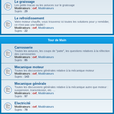
Le graissage
Les petits tracas ou les astuces sur le graissage
Modérateurs :
cvf
,
Modérateurs
Sujets :
29
Le refroidissement
Votre moteur chauffe, vous trouverez ici toutes les solutions pour y remédier,
ce n'est pas une fatalité !
Modérateurs :
cvf
,
Modérateurs
Sujets :
22
Tour de Main
Carrosserie
Toutes les astuces, les coups de "patte", les questions relatives à la réfection
des carrosseries
Modérateurs :
cvf
,
Modérateurs
Sujets :
85
Mecanique moteur
Toutes les discussions générales relative à la mécanique moteur
Modérateurs :
cvf
,
Modérateurs
Sujets :
143
Mecanique générale
Toutes les discussions générales relative à la mécanique autre que moteur :
suspension, transmission, etc. ...
Modérateurs :
cvf
,
Modérateurs
Sujets :
97
Electricité
Modérateurs :
cvf
,
Modérateurs
Sujets :
78